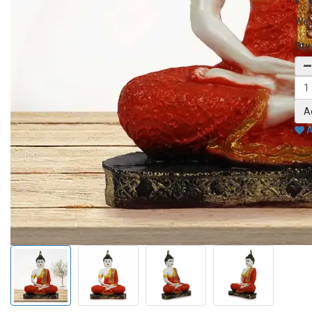
Welc
Qty
A