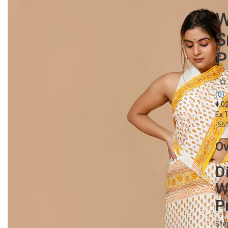
W
S
P
(0)
₹1,
Ex 
-55
O
D
W
P
Ste