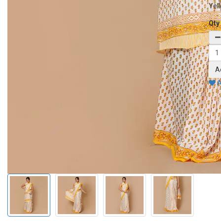
Yell
Qty
A