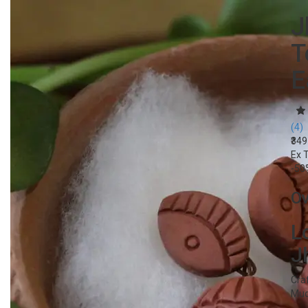
J
T
E
(4)
₹34
Ex 
-50
O
L
J
Cra
Mud