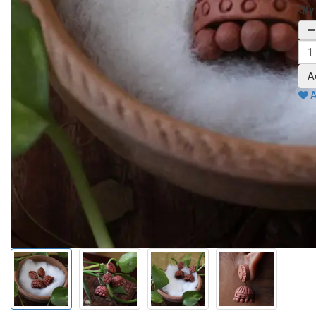
Qty
A